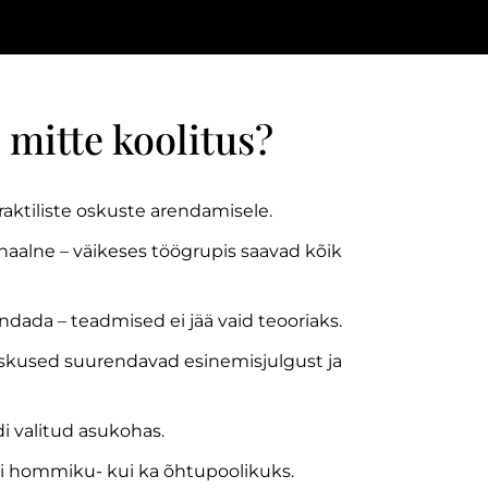
 mitte koolitus?
ktiliste oskuste arendamisele.
alne – väikeses töögrupis saavad kõik
dada – teadmised ei jää vaid teooriaks.
kused suurendavad esinemisjulgust ja
i valitud asukohas.
i hommiku- kui ka õhtupoolikuks.