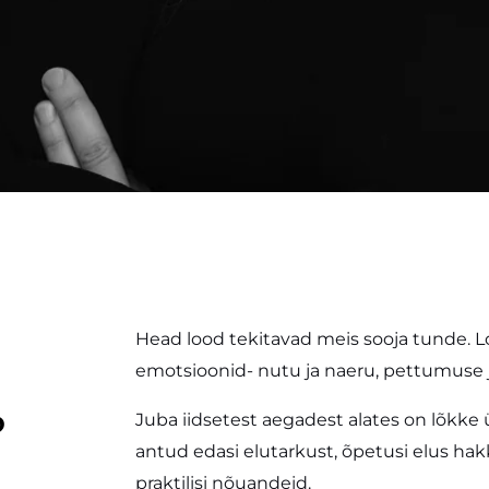
Head lood tekitavad meis sooja tunde. 
emotsioonid- nutu ja naeru, pettumuse 
?
Juba iidsetest aegadest alates on lõkk
antud edasi elutarkust, õpetusi elus ha
praktilisi nõuandeid.