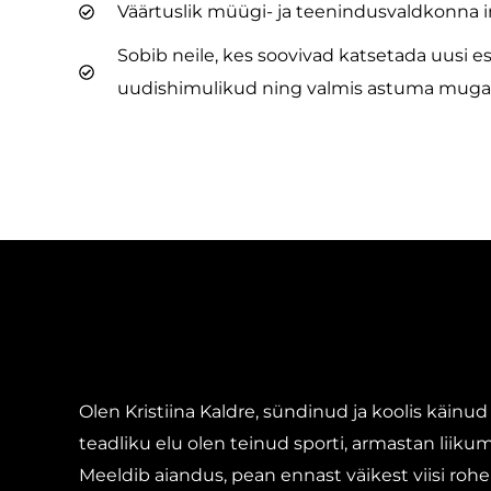
Väärtuslik müügi- ja teenindusvaldkonna i
Sobib neile, kes soovivad katsetada uusi e
uudishimulikud ning valmis astuma mugavu
Olen Kristiina Kaldre, sündinud ja koolis käinud
teadliku elu olen teinud sporti, armastan liikum
Meeldib aiandus, pean ennast väikest viisi r