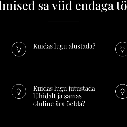
dmised sa viid endaga t
Kuidas lugu alustada?
Kuidas lugu jutustada
lühidalt ja samas
oluline ära öelda?