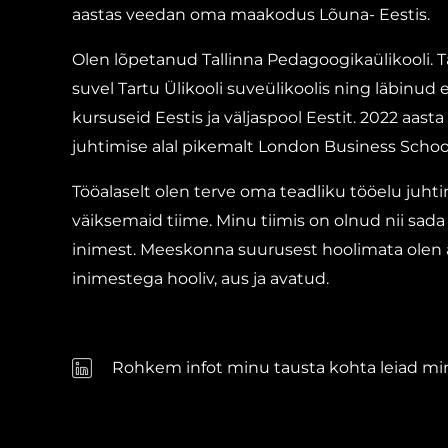
aastas veedan oma maakodus Lõuna- Eestis.
Olen lõpetanud Tallinna Pedagoogikaülikooli.
suvel Tartu Ülikooli suveülikoolis ning läbinud 
kursuseid Eestis ja väljaspool Eestit. 2022 aast
juhtimise alal pikemalt London Business School
Tööalaselt olen terve oma teadliku tööelu juhtin
väiksemaid tiime. Minu tiimis on olnud nii sada
inimest. Meeskonna suurusest hoolimata olen a
inimestega hooliv, aus ja avatud.
Rohkem infot minu tausta kohta leiad minu 