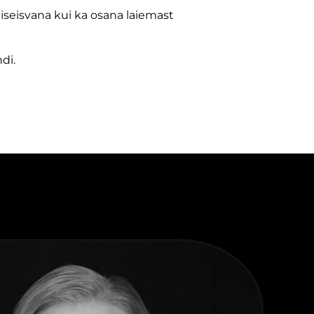
diseisvana kui ka osana laiemast
di.