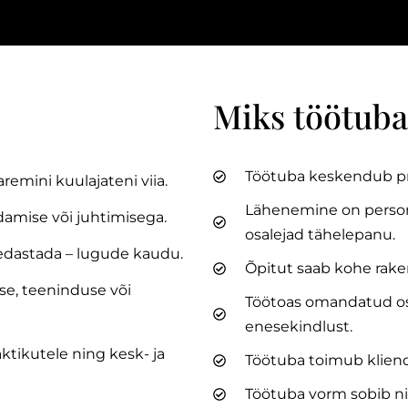
Miks töötuba
Töötuba keskendub pra
remini kuulajateni viia.
Lähenemine on persona
damise või juhtimisega.
osalejad tähelepanu.
 edastada – lugude kaudu.
Õpitut saab kohe raken
se, teeninduse või
Töötoas omandatud os
enesekindlust.
ktikutele ning kesk- ja
Töötuba toimub kliend
Töötuba vorm sobib ni