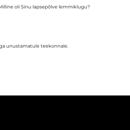
Milline oli Sinu lapsepõlve lemmiklugu?
aga unustamatule
teekonnale.