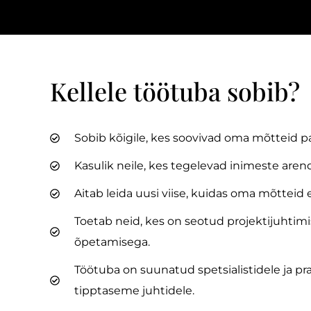
Kellele töötuba sobib?
Sobib kõigile, kes soovivad oma mõtteid pa
Kasulik neile, kes tegelevad inimeste aren
Aitab leida uusi viise, kuidas oma mõtteid
Toetab neid, kes on seotud projektijuhtimi
õpetamisega.
Töötuba on suunatud spetsialistidele ja pra
tipptaseme juhtidele.