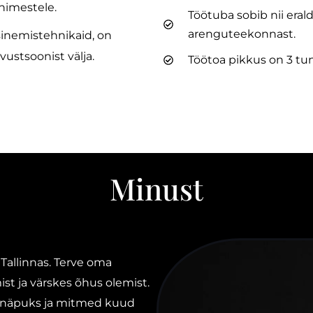
nimestele.
Töötuba sobib nii eral
arenguteekonnast.
sinemistehnikaid, on
stsoonist välja.
Töötoa pikkus on 3 tun
Minust
 Tallinnas. Terve oma
ist ja värskes õhus olemist.
ohenäpuks ja mitmed kuud