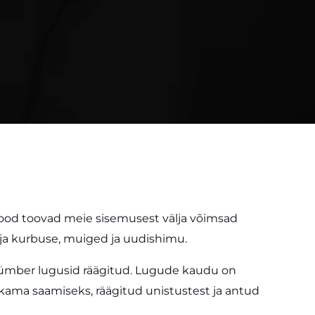
Lood toovad meie sisemusest välja võimsad
ja kurbuse, muiged ja uudishimu.
e ümber lugusid räägitud. Lugude kaudu on
kkama saamiseks, räägitud unistustest ja antud