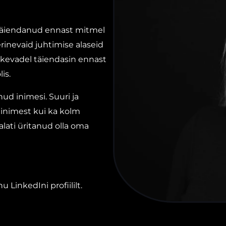
 Täiendanud ennast mitmel
erinevaid juhtimise alaseid
a kevadel täiendasin ennast
is.
ud inimesi. Suuri ja
 inimest kui ka kolm
lati üritanud olla oma
LinkedIni profiililt.