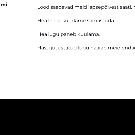
umi
Lood saadavad meid lapsepõlvest saati. 
Hea looga suudame
samastuda.
Hea lugu paneb
kuulama.
Hästi jutustatud lugu haarab meid end